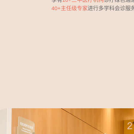
享有
10+三甲医疗机构
诊疗绿色通
40+主任级专家
进行多学科会诊服