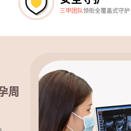
三甲团队
领衔全覆盖式守护
孕周