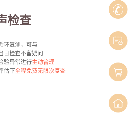
声检查
线

循环复测，可与
咨
当日检查不留疑问
约
检验异常进行
主动管理
询
评估下
全程免费无限次复查
挂
方
号
商
城