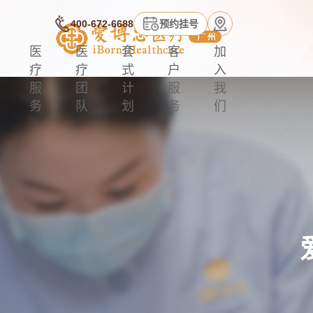
400-672-6688
预约挂号
医
医
套
客
加
疗
疗
式
户
入
服
团
计
服
我
务
队
划
务
们