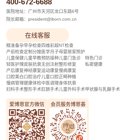
400-672-6688
医院地址：广州市天河区龙口东路6号
院长邮箱：president@iborn.com.cn
在线客服
精准备孕
早孕检查
四维彩超
NT检查
产前检查
定制分娩
医学月子
母婴居家照护
儿童保健
儿童早教
预防接种
儿童门急诊
特色门诊
轻医护理
皮肤抗衰
无创注射
整形修复
私密健康
产后康复
神经康复
运动康复
慢病康复
口腔美白
口腔治疗
儿童口腔
正畸种植
慢病管理
健康体检
中医调理
身体抗衰
妇科手术
整形手术
肛肠手术
儿童外科手术
甲状腺与乳腺手术
爱博恩官方微信
会员服务博恩荟