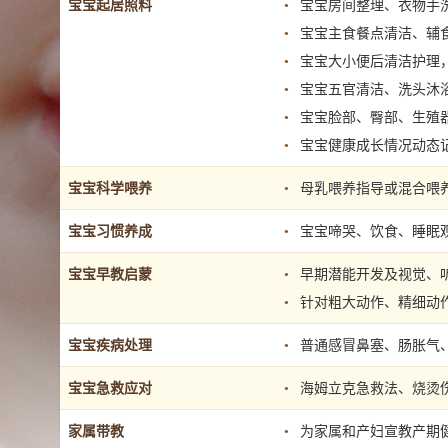
宝宝起居照料
宝宝房间整理、衣物手
宝宝主食餐点清洁、辅
宝宝大小便后清洁护理
宝宝五官清洁、洗头沐
宝宝脸部、臀部、生殖
宝宝健康成长情况动态
宝宝科学喂养
母乳喂养指导或混合喂
宝宝习惯养成
宝宝啼哭、饮食、睡眠
宝宝早教启蒙
早期潜能开发及视觉、
针对粗大动作、精细动
宝宝疾病处理
普通感冒鼻塞、肠胀气
宝宝急救应对
海姆立克急救法、烧烫
家属带教
为家属和产妇宣教产期