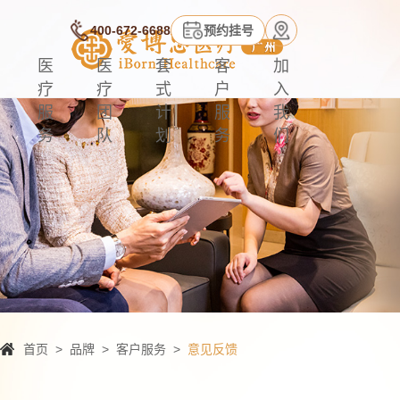
400-672-6688
预约挂号
医
医
套
客
加
疗
疗
式
户
入
服
团
计
服
我
务
队
划
务
们
首页
>
品牌
>
客户服务
>
意见反馈