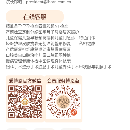
院长邮箱：president@iborn.com.cn
在线客服
精准备孕
早孕检查
四维彩超
NT检查
产前检查
定制分娩
医学月子
母婴居家照护
儿童保健
儿童早教
预防接种
儿童门急诊
特色门诊
轻医护理
皮肤抗衰
无创注射
整形修复
私密健康
产后康复
神经康复
运动康复
慢病康复
口腔美白
口腔治疗
儿童口腔
正畸种植
慢病管理
健康体检
中医调理
身体抗衰
妇科手术
整形手术
肛肠手术
儿童外科手术
甲状腺与乳腺手术
爱博恩官方微信
会员服务博恩荟