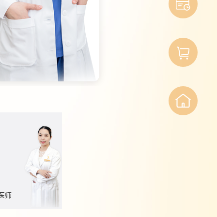

咨
约
询
挂
方
号
商
城
医师