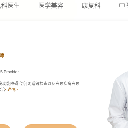
儿科医生
医学美容
康复科
中
师
 Provider …
底功能障碍治疗|阴道镜检查以及宫颈疾病宫颈
诊治
<详情>