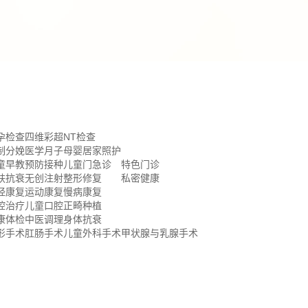
孕检查
四维彩超
NT检查
制分娩
医学月子
母婴居家照护
童早教
预防接种
儿童门急诊
特色门诊
肤抗衰
无创注射
整形修复
私密健康
经康复
运动康复
慢病康复
腔治疗
儿童口腔
正畸种植
康体检
中医调理
身体抗衰
形手术
肛肠手术
儿童外科手术
甲状腺与乳腺手术