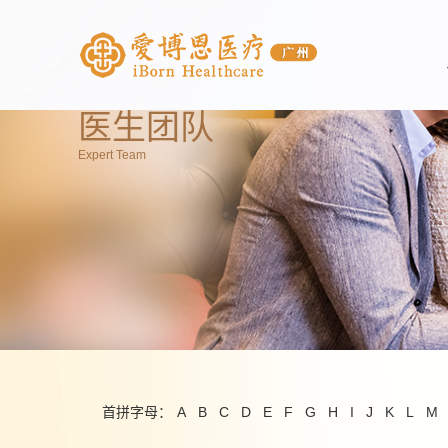
医生团队
Expert Team
首拼字母：
A
B
C
D
E
F
G
H
I
J
K
L
M