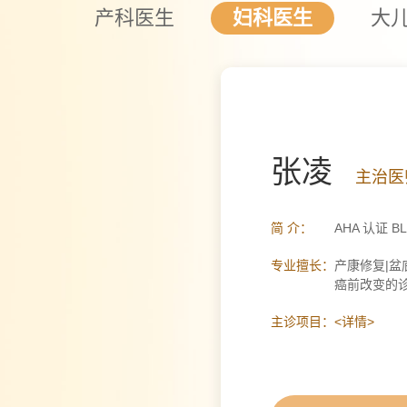
产科医生
妇科医生
大
张凌
主治医
简 介：
AHA 认证 BLS
专业擅长：
产康修复|盆
癌前改变的
主诊项目：
<详情>