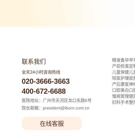
精准备孕
早
联系我们
产前检查
定
全天24小时咨询热线
儿童保健
儿
轻医护理
皮
020-3666-3663
产后康复
神
400-672-6688
口腔美白
口
慢病管理
健
医院地址：广州市天河区龙口东路6号
妇科手术
整
院长邮箱：president@iborn.com.cn
在线客服