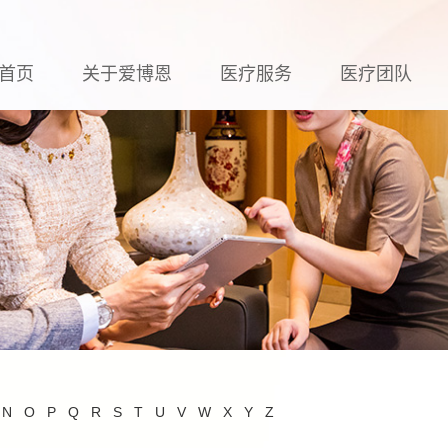
首页
关于爱博恩
医疗服务
医疗团队
N
O
P
Q
R
S
T
U
V
W
X
Y
Z