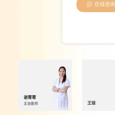

在线咨询
谢菁菁
王琼
主治医师